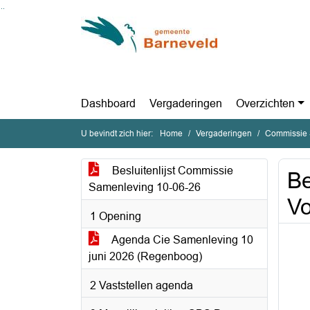
Ga naar de inhoud van deze pagina
Ga naar het zoeken
Ga naar het menu
Dashboard
Vergaderingen
Overzichten
U bevindt zich hier:
Home
Vergaderingen
Commissie 
Besluitenlijst Commissie
Be
Samenleving 10-06-26
Vo
1 Opening
Agenda Cie Samenleving 10
juni 2026 (Regenboog)
2 Vaststellen agenda