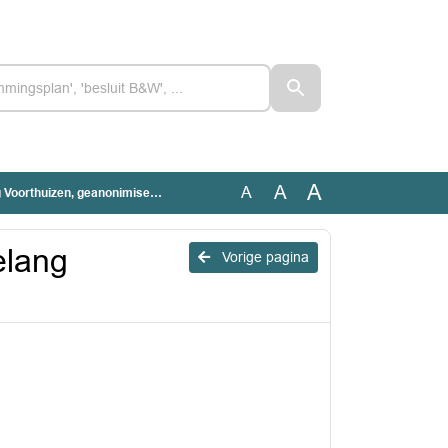
A
A
A
Voorthuizen, geanonimiseerd
elang
Vorige pagina