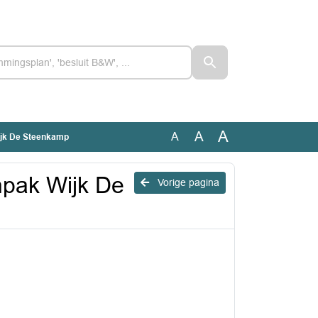
A
A
A
ijk De Steenkamp
npak Wijk De
Vorige pagina