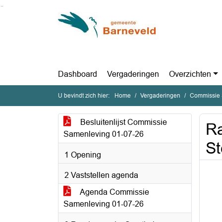
Ga naar de inhoud van deze pagina
Ga naar het zoeken
Ga naar het menu
Dashboard
Vergaderingen
Overzichten
U bevindt zich hier:
Home
Vergaderingen
Commissie 
Besluitenlijst Commissie
Ra
Samenleving 01-07-26
S
1 Opening
2 Vaststellen agenda
Agenda Commissie
Samenleving 01-07-26