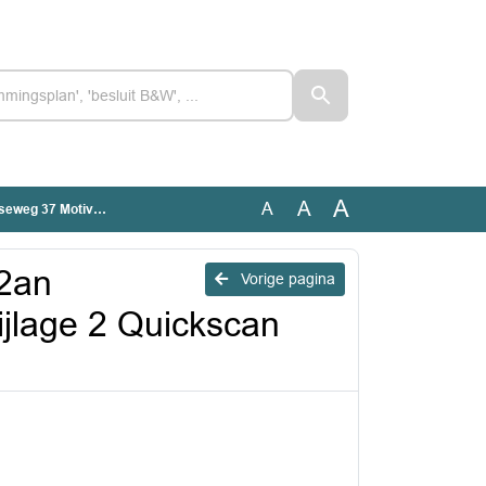
A
A
A
e 2 Quickscan ecologie
2an
Vorige pagina
ijlage 2 Quickscan