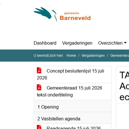
Ga naar de inhoud van deze pagina
Ga naar het zoeken
Ga naar het menu
Dashboard
Vergaderingen
Overzichten
U bevindt zich hier:
Home
Vergaderingen
Gemeentera
Concept besluitenlijst 15 juli
T
2026
Ac
Gemeenteraad 15 juli 2026
ec
tekst ondertiteling
1 Opening
2 Vaststellen agenda
Raadsagenda 15 juli 2026