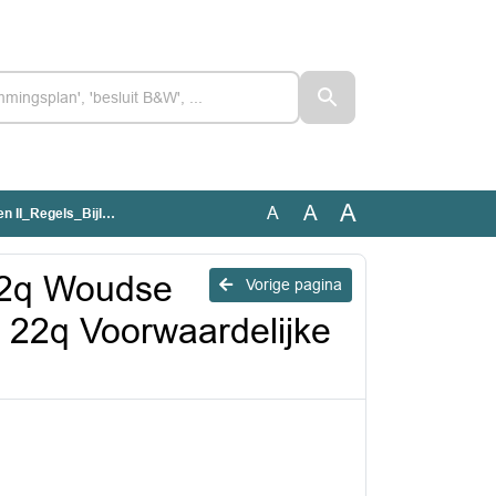
A
A
A
ijke verplichting groen (2026)
22q Woudse
Vorige pagina
t. 22q Voorwaardelijke