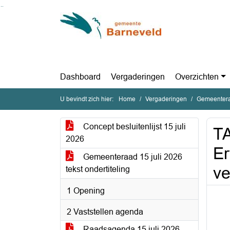
Ga naar de inhoud van deze pagina
Ga naar het zoeken
Ga naar het menu
Dashboard
Vergaderingen
Overzichten
U bevindt zich hier:
Home
Vergaderingen
Gemeentera
Concept besluitenlijst 15 juli
T
2026
Er
Gemeenteraad 15 juli 2026
ve
tekst ondertiteling
1 Opening
2 Vaststellen agenda
Raadsagenda 15 juli 2026