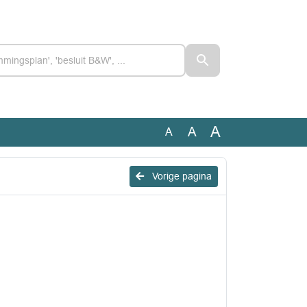
A
A
A
Vorige pagina