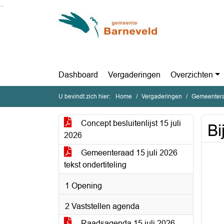
Ga naar de inhoud van deze pagina
Ga naar het zoeken
Ga naar het menu
Dashboard
Vergaderingen
Overzichten
U bevindt zich hier:
Home
Vergaderingen
Gemeentera
Concept besluitenlijst 15 juli
Bi
2026
Gemeenteraad 15 juli 2026
tekst ondertiteling
1 Opening
2 Vaststellen agenda
Raadsagenda 15 juli 2026