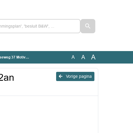
A
A
A
g 37 Motivering
2an
Vorige pagina