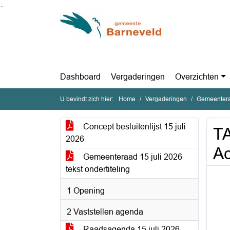
Ga naar de inhoud van deze pagina
Ga naar het zoeken
Ga naar het menu
Dashboard
Vergaderingen
Overzichten
U bevindt zich hier:
Home
Vergaderingen
Gemeentera
Concept besluitenlijst 15 juli
T
2026
Ac
Gemeenteraad 15 juli 2026
tekst ondertiteling
1 Opening
2 Vaststellen agenda
Raadsagenda 15 juli 2026