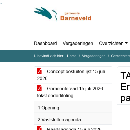
Ga naar de inhoud van deze pagina
Ga naar het zoeken
Ga naar het menu
Dashboard
Vergaderingen
Overzichten
U bevindt zich hier:
Home
Vergaderingen
Gemeentera
Concept besluitenlijst 15 juli
T
2026
Er
Gemeenteraad 15 juli 2026
pa
tekst ondertiteling
1 Opening
2 Vaststellen agenda
Raadsagenda 15 juli 2026