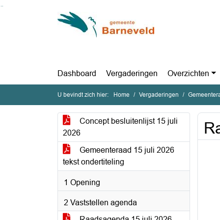
Ga naar de inhoud van deze pagina
Ga naar het zoeken
Ga naar het menu
Dashboard
Vergaderingen
Overzichten
U bevindt zich hier:
Home
Vergaderingen
Gemeentera
Concept besluitenlijst 15 juli
Ra
2026
Gemeenteraad 15 juli 2026
tekst ondertiteling
1 Opening
2 Vaststellen agenda
Raadsagenda 15 juli 2026