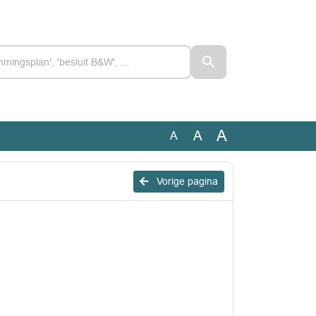
A
A
A
Vorige pagina