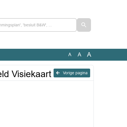
A
A
A
ld Visiekaart
Vorige pagina