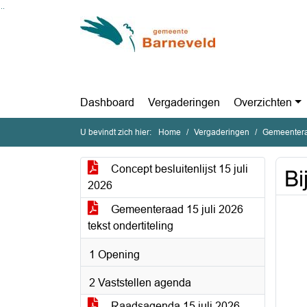
Ga naar de inhoud van deze pagina
Ga naar het zoeken
Ga naar het menu
Dashboard
Vergaderingen
Overzichten
U bevindt zich hier:
Home
Vergaderingen
Gemeentera
Concept besluitenlijst 15 juli
Bi
2026
Gemeenteraad 15 juli 2026
tekst ondertiteling
1 Opening
2 Vaststellen agenda
Raadsagenda 15 juli 2026