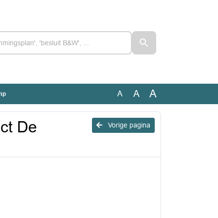
A
A
A
amp
ect De
Vorige pagina