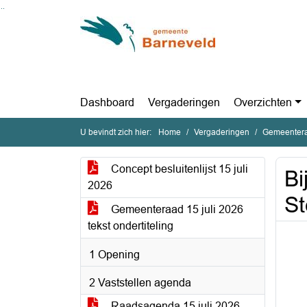
Ga naar de inhoud van deze pagina
Ga naar het zoeken
Ga naar het menu
Dashboard
Vergaderingen
Overzichten
U bevindt zich hier:
Home
Vergaderingen
Gemeentera
Concept besluitenlijst 15 juli
Bi
2026
S
Gemeenteraad 15 juli 2026
tekst ondertiteling
1 Opening
2 Vaststellen agenda
Raadsagenda 15 juli 2026