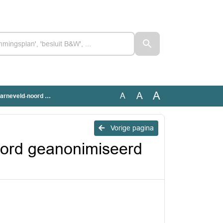
A
A
A
nimiseerd [LIS 26-179]
Vorige pagina
oord geanonimiseerd