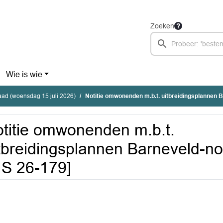
Zoeken
Wie is wie
ad (woensdag 15 juli 2026)
Notitie omwonenden m.b.t. uitbreidingsplannen Barneveld-noord geano
titie omwonenden m.b.t.
tbreidingsplannen Barneveld-n
IS 26-179]