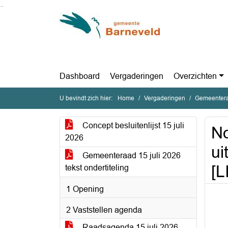
Ga naar de inhoud van deze pagina
Ga naar het zoeken
Ga naar het menu
Dashboard
Vergaderingen
Overzichten
U bevindt zich hier:
Home
Vergaderingen
Gemeentera
Concept besluitenlijst 15 juli
No
2026
ui
Gemeenteraad 15 juli 2026
[L
tekst ondertiteling
1 Opening
2 Vaststellen agenda
Raadsagenda 15 juli 2026