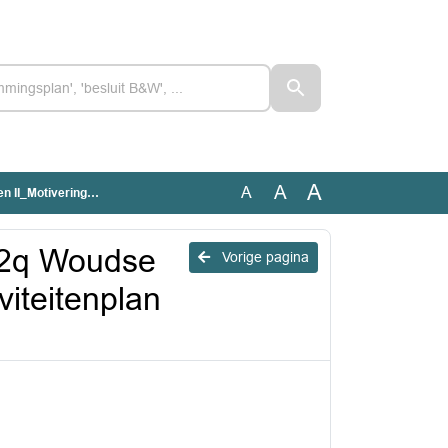
A
A
A
n beschermde soorten (2022)
22q Woudse
Vorige pagina
viteitenplan