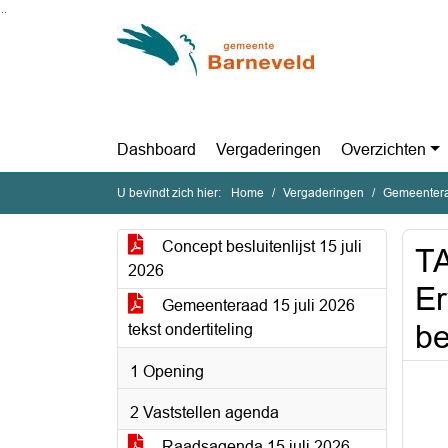
Ga naar de inhoud van deze pagina
Ga naar het zoeken
Ga naar het menu
Dashboard
Vergaderingen
Overzichten
U bevindt zich hier:
Home
Vergaderingen
Gemeentera
Concept besluitenlijst 15 juli
T
2026
Er
Gemeenteraad 15 juli 2026
be
tekst ondertiteling
1 Opening
2 Vaststellen agenda
Raadsagenda 15 juli 2026