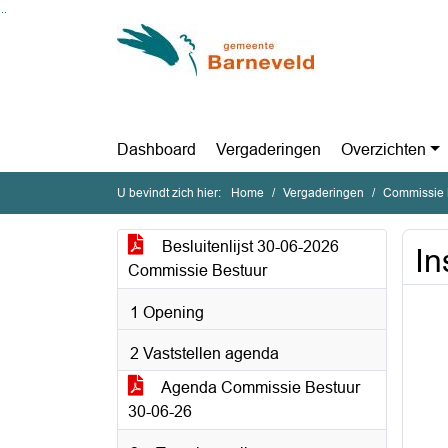
Ga naar de inhoud van deze pagina
Ga naar het zoeken
Ga naar het menu
Dashboard
Vergaderingen
Overzichten
U bevindt zich hier:
Home
Vergaderingen
Commissie B
Besluitenlijst 30-06-2026
In
Commissie Bestuur
1 Opening
2 Vaststellen agenda
Agenda Commissie Bestuur
30-06-26