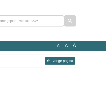
A
A
A
Vorige pagina