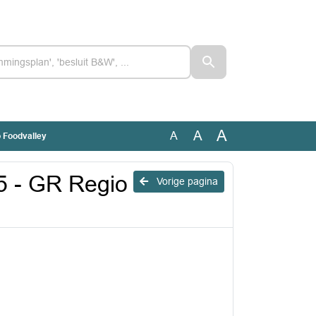
A
A
A
o Foodvalley
25 - GR Regio
Vorige pagina