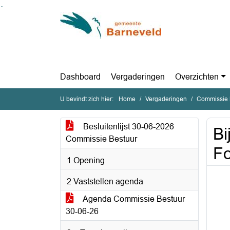
Ga naar de inhoud van deze pagina
Ga naar het zoeken
Ga naar het menu
Dashboard
Vergaderingen
Overzichten
U bevindt zich hier:
Home
Vergaderingen
Commissie B
Besluitenlijst 30-06-2026
Bi
Commissie Bestuur
Fo
1 Opening
2 Vaststellen agenda
Agenda Commissie Bestuur
30-06-26