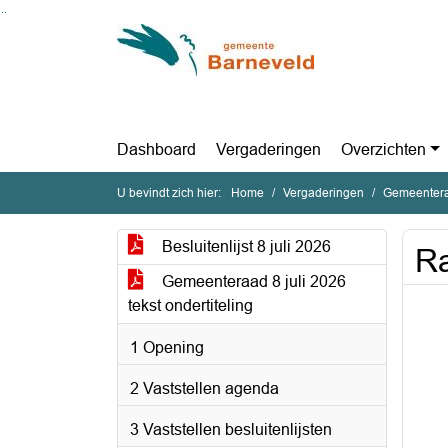
Ga naar de inhoud van deze pagina
Ga naar het zoeken
Ga naar het menu
Dashboard
Vergaderingen
Overzichten
U bevindt zich hier:
Home
Vergaderingen
Gemeentera
Besluitenlijst 8 juli 2026
Ra
Gemeenteraad 8 juli 2026
tekst ondertiteling
1 Opening
2 Vaststellen agenda
3 Vaststellen besluitenlijsten