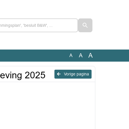
A
A
A
geving 2025
Vorige pagina