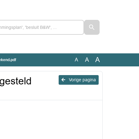
A
A
A
ekend.pdf
gesteld
Vorige pagina