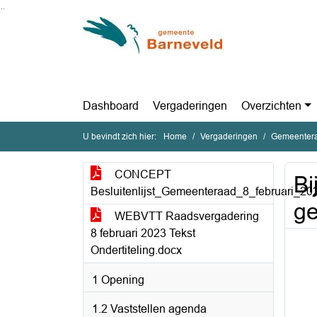
Ga naar de inhoud van deze pagina
Ga naar het zoeken
Ga naar het menu
Dashboard
Vergaderingen
Overzichten
U bevindt zich hier:
Home
Vergaderingen
Gemeentera
CONCEPT
Bi
Besluitenlijst_Gemeenteraad_8_februari_20
ge
WEBVTT Raadsvergadering
8 februari 2023 Tekst
Ondertiteling.docx
1 Opening
1.2 Vaststellen agenda