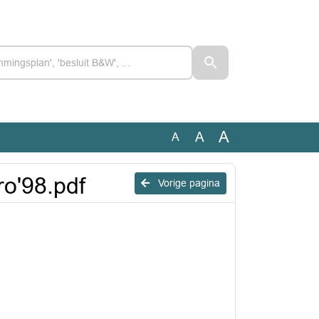
A
A
A
Pro'98.pdf
Vorige pagina