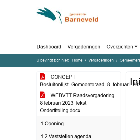
Ga naar de inhoud van deze pagina
Ga naar het zoeken
Ga naar het menu
Dashboard
Vergaderingen
Overzichten
U bevindt zich hier:
Home
Vergaderingen
Gemeentera
CONCEPT
In
Besluitenlijst_Gemeenteraad_8_februari_20
WEBVTT Raadsvergadering
8 februari 2023 Tekst
Ondertiteling.docx
1 Opening
1.2 Vaststellen agenda