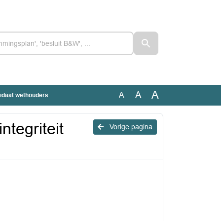
A
A
A
didaat wethouders
ntegriteit
Vorige pagina