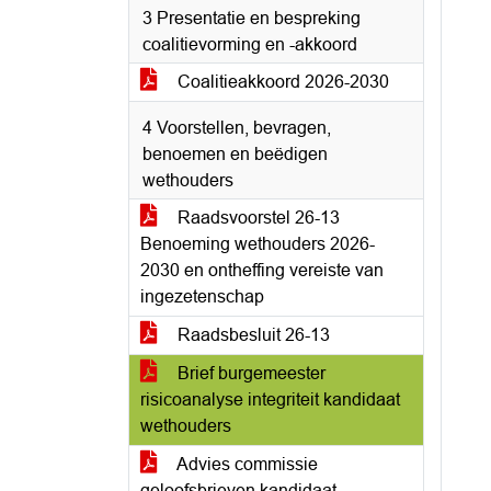
3 Presentatie en bespreking
coalitievorming en -akkoord
Coalitieakkoord 2026-2030
4 Voorstellen, bevragen,
benoemen en beëdigen
wethouders
Raadsvoorstel 26-13
Benoeming wethouders 2026-
2030 en ontheffing vereiste van
ingezetenschap
Raadsbesluit 26-13
Brief burgemeester
risicoanalyse integriteit kandidaat
wethouders
Advies commissie
geloofsbrieven kandidaat