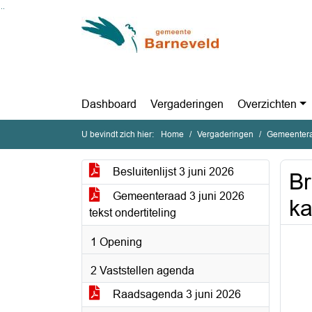
Ga naar de inhoud van deze pagina
Ga naar het zoeken
Ga naar het menu
Dashboard
Vergaderingen
Overzichten
U bevindt zich hier:
Home
Vergaderingen
Gemeentera
Besluitenlijst 3 juni 2026
Br
Gemeenteraad 3 juni 2026
ka
tekst ondertiteling
1 Opening
2 Vaststellen agenda
Raadsagenda 3 juni 2026