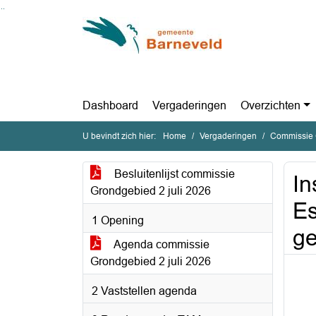
Ga naar de inhoud van deze pagina
Ga naar het zoeken
Ga naar het menu
Dashboard
Vergaderingen
Overzichten
U bevindt zich hier:
Home
Vergaderingen
Commissie 
Besluitenlijst commissie
In
Grondgebied 2 juli 2026
Es
1 Opening
ge
Agenda commissie
Grondgebied 2 juli 2026
2 Vaststellen agenda