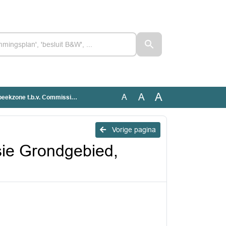
A
A
A
rondgebied, geanonimiseerd [LIS 26-180]
Vorige pagina
sie Grondgebied,