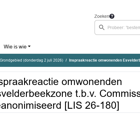
Zoeken
Wie is wie
Grondgebied (donderdag 2 juli 2026)
Inspraakreactie omwonenden Esvelderbeekzone t.b.v. Commissie G
spraakreactie omwonenden
velderbeekzone t.b.v. Commis
anonimiseerd [LIS 26-180]