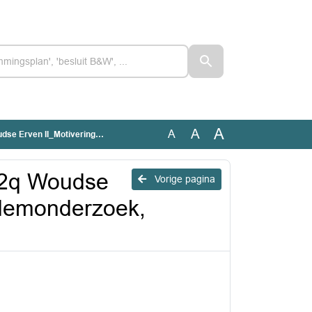
A
A
A
age 7 Bodemonderzoek, aanvullend (2025)
22q Woudse
Vorige pagina
odemonderzoek,