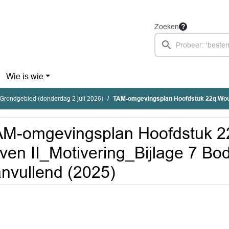
Zoeken
Wie is wie
Grondgebied (donderdag 2 juli 2026)
TAM-omgevingsplan Hoofdstuk 22q Woudse Erven II_Motivering_Bijl
AM-omgevingsplan Hoofdstuk 
ven II_Motivering_Bijlage 7 B
nvullend (2025)