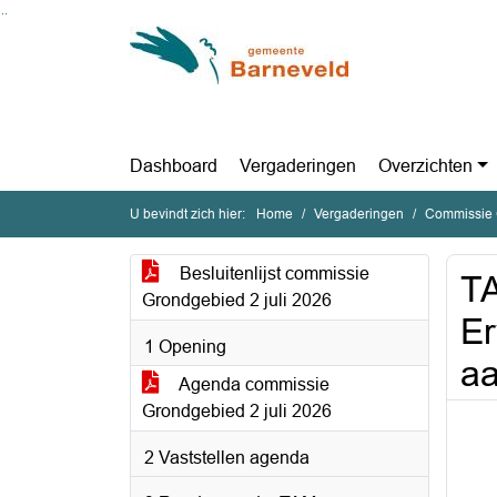
Ga naar de inhoud van deze pagina
Ga naar het zoeken
Ga naar het menu
Dashboard
Vergaderingen
Overzichten
U bevindt zich hier:
Home
Vergaderingen
Commissie 
Besluitenlijst commissie
T
Grondgebied 2 juli 2026
Er
1 Opening
aa
Agenda commissie
Grondgebied 2 juli 2026
2 Vaststellen agenda