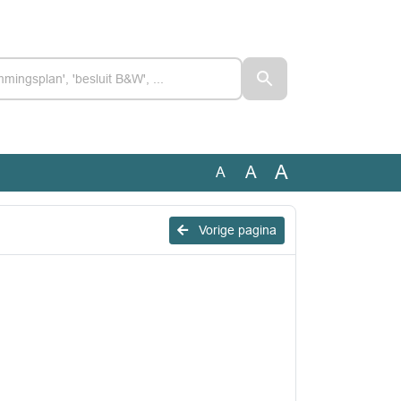
A
A
A
Vorige pagina