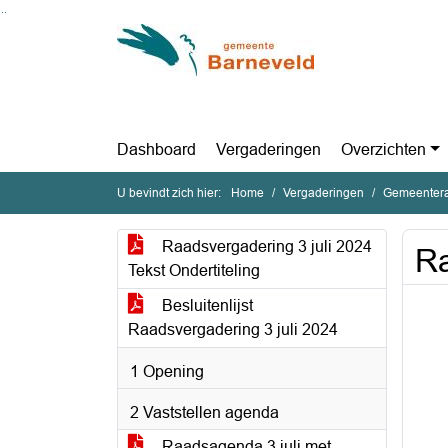
Ga naar de inhoud van deze pagina
Ga naar het zoeken
Ga naar het menu
Dashboard
Vergaderingen
Overzichten
U bevindt zich hier:
Home
Vergaderingen
Gemeentera
Raadsvergadering 3 juli 2024
Ra
Tekst Ondertiteling
Besluitenlijst
Raadsvergadering 3 juli 2024
1 Opening
2 Vaststellen agenda
Raadsagenda 3 juli met