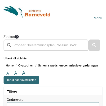
Ga naar de inhoud van deze pagina
Ga naar het zoeken
Ga naar het menu
Menu
Zoeken
U bevindt zich hier:
Home
Overzichten
Schema raads- en commissievergaderingen
A
A
A
Terug naar overzichten
Filters
Onderwerp