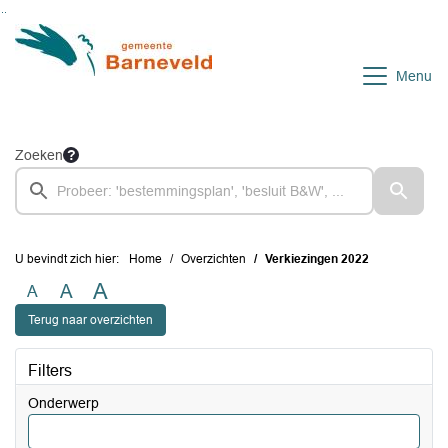
Ga naar de inhoud van deze pagina
Ga naar het zoeken
Ga naar het menu
Menu
Zoeken
U bevindt zich hier:
Home
Overzichten
Verkiezingen 2022
A
A
A
Terug naar overzichten
Filters
Onderwerp