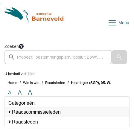
Ga naar de inhoud van deze pagina
Ga naar het zoeken
Ga naar het menu
Menu
Zoeken
U bevindt zich hier:
Home
Wie is wie
Raadsleden
Hazeleger (SGP), 05. W.
A
A
A
Categorieën
Raadscommissieleden
Raadsleden