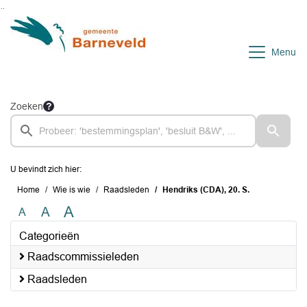
Ga naar de inhoud van deze pagina
Ga naar het zoeken
Ga naar het menu
Menu
Zoeken
U bevindt zich hier:
Home
Wie is wie
Raadsleden
Hendriks (CDA), 20. S.
A
A
A
Categorieën
Raadscommissieleden
Raadsleden