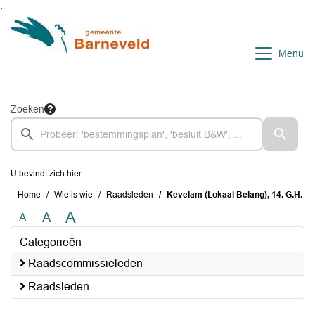
Ga naar de inhoud van deze pagina
Ga naar het zoeken
Ga naar het menu
Menu
Zoeken
U bevindt zich hier:
Home
Wie is wie
Raadsleden
Kevelam (Lokaal Belang), 14. G.H.
A
A
A
Categorieën
Raadscommissieleden
Raadsleden