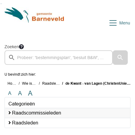
Ga naar de inhoud van deze pagina
Ga naar het zoeken
Ga naar het menu
Menu
Zoeken
U bevindt zich hier:
Home
Wie is wie
Raadsleden
de Kwant - van Lagen (ChristenUnie), 24. D.
A
A
A
Categorieën
Raadscommissieleden
Raadsleden