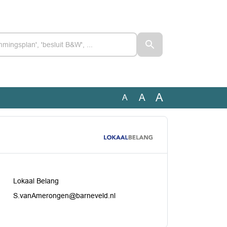
A
A
A
Lokaal Belang
S.vanAmerongen@barneveld.nl