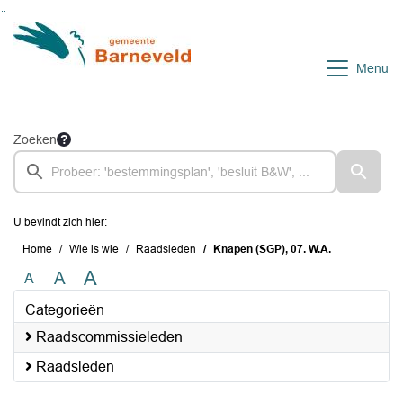
Ga naar de inhoud van deze pagina
Ga naar het zoeken
Ga naar het menu
Menu
Zoeken
U bevindt zich hier:
Home
Wie is wie
Raadsleden
Knapen (SGP), 07. W.A.
A
A
A
Categorieën
Raadscommissieleden
Raadsleden