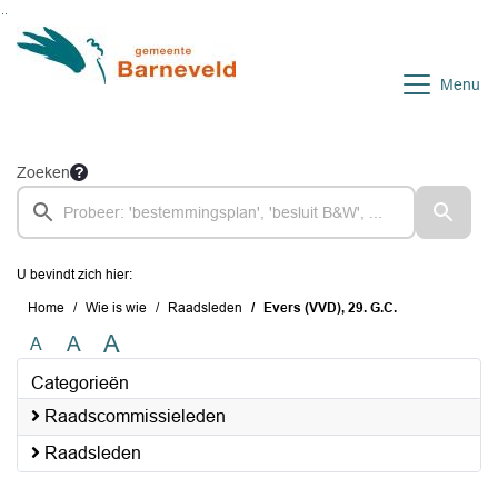
Ga naar de inhoud van deze pagina
Ga naar het zoeken
Ga naar het menu
Menu
Zoeken
U bevindt zich hier:
Home
Wie is wie
Raadsleden
Evers (VVD), 29. G.C.
A
A
A
Categorieën
Raadscommissieleden
Raadsleden