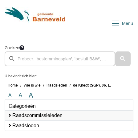
Ga naar de inhoud van deze pagina
Ga naar het zoeken
Ga naar het menu
Menu
Zoeken
U bevindt zich hier:
Home
Wie is wie
Raadsleden
de Knegt (SGP), 06. L.
A
A
A
Categorieën
Raadscommissieleden
Raadsleden