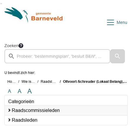
Ga naar de inhoud van deze pagina
Ga naar het zoeken
Ga naar het menu
Menu
Zoeken
U bevindt zich hier:
Home
Wie is wie
Raadsleden
Oltvoort-Schreuder (Lokaal Belang), 16. C.A.
A
A
A
Categorieën
Raadscommissieleden
Raadsleden