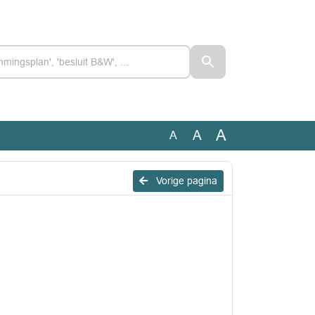
A
A
A
Vorige pagina