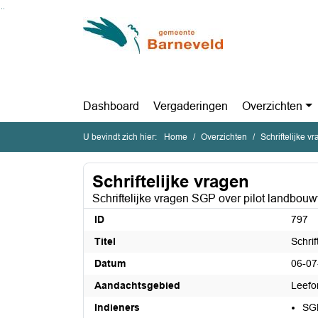
Ga naar de inhoud van deze pagina
Ga naar het zoeken
Ga naar het menu
Dashboard
Vergaderingen
Overzichten
U bevindt zich hier:
Home
Overzichten
Schriftelijke v
Schriftelijke vragen
Schriftelijke vragen SGP over pilot landbou
ID
797
Titel
Schri
Datum
06-07
Aandachtsgebied
Leefo
Indieners
SG