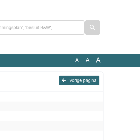
A
A
A
Vorige pagina