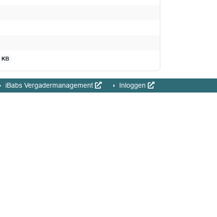
8 KB
iBabs Vergadermanagement
Inloggen