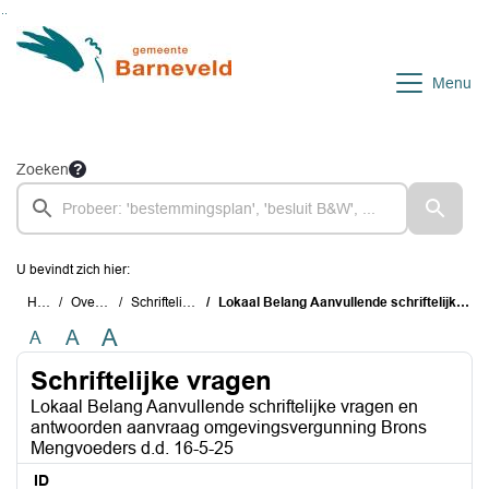
Ga naar de inhoud van deze pagina
Ga naar het zoeken
Ga naar het menu
Menu
Zoeken
U bevindt zich hier:
Home
Overzichten
Schriftelijke vragen
Lokaal Belang Aanvullende schriftelijke vragen en antwoorden aanvraag omgevingsvergunning Brons Mengvoeders d.d. 16-5-25
A
A
A
Schriftelijke vragen
Lokaal Belang Aanvullende schriftelijke vragen en
antwoorden aanvraag omgevingsvergunning Brons
Mengvoeders d.d. 16-5-25
ID