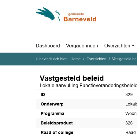
Ga naar de inhoud van deze pagina
Ga naar het zoeken
Ga naar het menu
Dashboard
Vergaderingen
Overzichten
U bevindt zich hier:
Home
Overzichten
Vastgesteld be
Vastgesteld beleid
Lokale aanvulling Functieveranderingsbele
ID
329
Onderwerp
Lokal
Programma
Woon-
Beleidsproduct
326
Raad of college
Raad