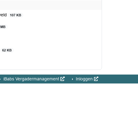
veld
107 KB
 MB
d
62 KB
iBabs Vergadermanagement
Inloggen