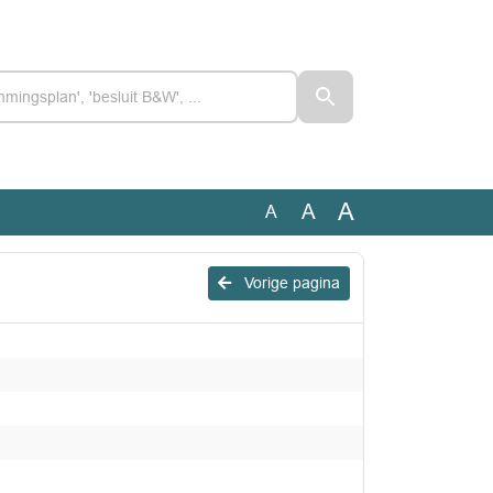
A
A
A
Vorige pagina