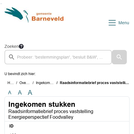
Ga naar de inhoud van deze pagina
Ga naar het zoeken
Ga naar het menu
Menu
Zoeken
U bevindt zich hier:
Home
Overzichten
Ingekomen stukken
Raadsinformatiebrief proces vaststelling Energieperspectief Foodvalley
A
A
A
Ingekomen stukken
Raadsinformatiebrief proces vaststelling
Energieperspectief Foodvalley
ID