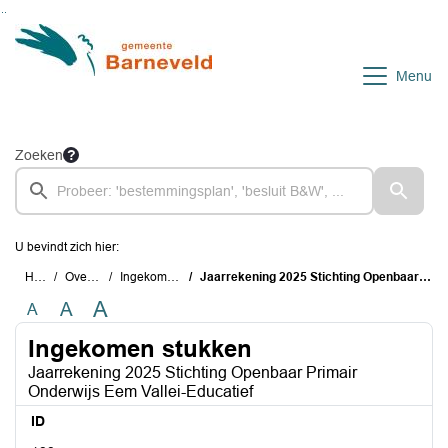
Ga naar de inhoud van deze pagina
Ga naar het zoeken
Ga naar het menu
Menu
Zoeken
U bevindt zich hier:
Home
Overzichten
Ingekomen stukken
Jaarrekening 2025 Stichting Openbaar Primair Onderwijs Eem Vallei-Educatief
A
A
A
Ingekomen stukken
Jaarrekening 2025 Stichting Openbaar Primair
Onderwijs Eem Vallei-Educatief
ID