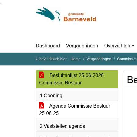
Ga naar de inhoud van deze pagina
Ga naar het zoeken
Ga naar het menu
Dashboard
Vergaderingen
Overzichten
U bevindt zich hier:
Home
Vergaderingen
Commissie B
Besluitenlijst 25-06-2026
Be
Commissie Bestuur
1 Opening
Agenda Commissie Bestuur
25-06-25
2 Vaststellen agenda