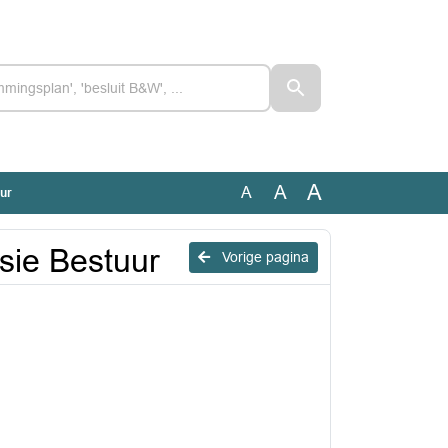
A
A
A
ur
sie Bestuur
Vorige pagina