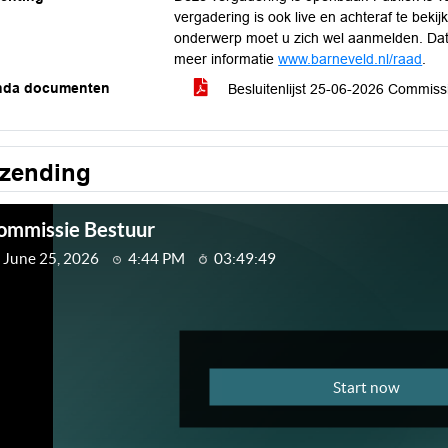
vergadering is ook live en achteraf te bek
onderwerp moet u zich wel aanmelden. Dat k
meer informatie
www.barneveld.nl/raad
.
nda documenten
Besluitenlijst 25-06-2026 Commiss
tzending