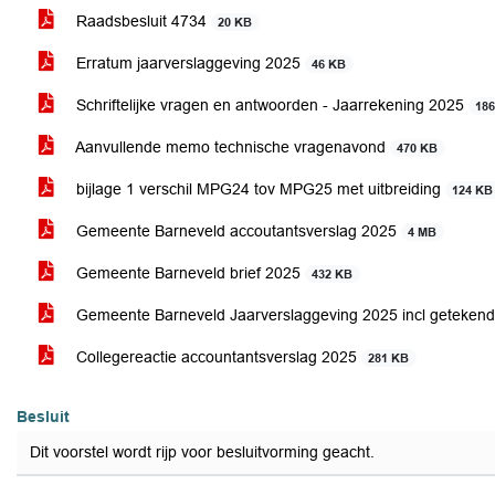
Raadsbesluit 4734
20 KB
Erratum jaarverslaggeving 2025
46 KB
Schriftelijke vragen en antwoorden - Jaarrekening 2025
18
Aanvullende memo technische vragenavond
470 KB
bijlage 1 verschil MPG24 tov MPG25 met uitbreiding
124 KB
Gemeente Barneveld accoutantsverslag 2025
4 MB
Gemeente Barneveld brief 2025
432 KB
Gemeente Barneveld Jaarverslaggeving 2025 incl getekende
Collegereactie accountantsverslag 2025
281 KB
Besluit
Dit voorstel wordt rijp voor besluitvorming geacht.