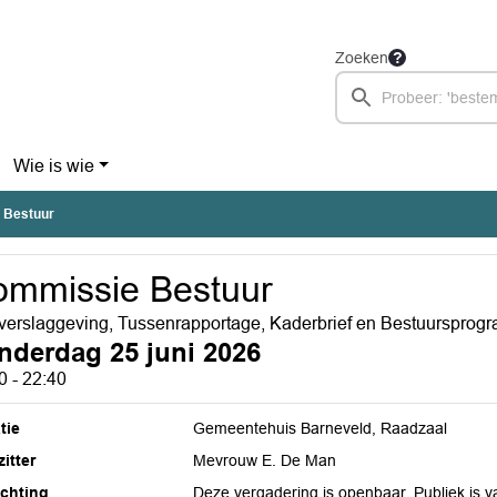
Zoeken
Wie is wie
 Bestuur
mmissie Bestuur
verslaggeving, Tussenrapportage, Kaderbrief en Bestuurspro
nderdag 25 juni 2026
0 - 22:40
tie
Gemeentehuis Barneveld, Raadzaal
itter
Mevrouw E. De Man
ichting
Deze vergadering is openbaar. Publiek is 