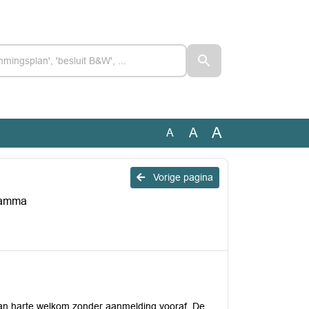
A
A
A
Vorige pagina
gramma
van harte welkom zonder aanmelding vooraf. De