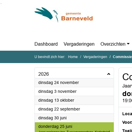
Ga naar de inhoud van deze pagina
Ga naar het zoeken
Ga naar het menu
Dashboard
Vergaderingen
Overzichten
U bevindt zich hier:
Home
Vergaderingen
Commissie
2026
Co
2026
dinsdag 24 november
Jaar
2026
dinsdag 3 november
do
2026
dinsdag 13 oktober
19:0
2026
dinsdag 22 september
Loca
2026
dinsdag 30 juni
Voorz
2026
donderdag 25 juni
Toel