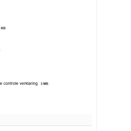
6 KB
 controle verklaring
3 MB