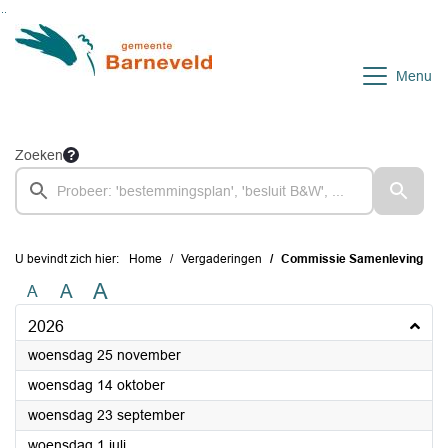
Ga naar de inhoud van deze pagina
Ga naar het zoeken
Ga naar het menu
Menu
Zoeken
U bevindt zich hier:
Home
Vergaderingen
Commissie Samenleving
A
A
A
2026
2026
woensdag 25 november
2026
woensdag 14 oktober
2026
woensdag 23 september
2026
woensdag 1 juli