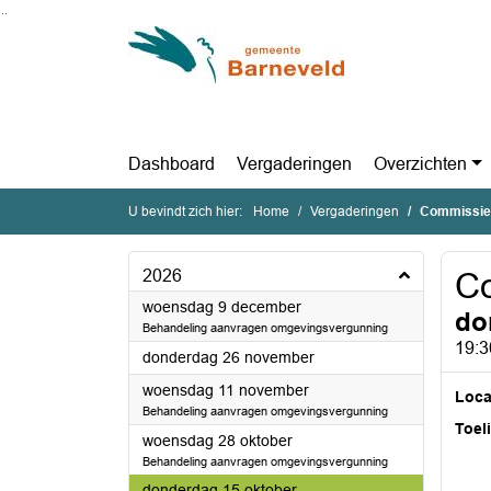
Ga naar de inhoud van deze pagina
Ga naar het zoeken
Ga naar het menu
Dashboard
Vergaderingen
Overzichten
U bevindt zich hier:
Home
Vergaderingen
Commissie
2026
C
2026
woensdag 9 december
do
Behandeling aanvragen omgevingsvergunning
19:3
2026
donderdag 26 november
2026
woensdag 11 november
Loca
Behandeling aanvragen omgevingsvergunning
Toel
2026
woensdag 28 oktober
Behandeling aanvragen omgevingsvergunning
2026
donderdag 15 oktober