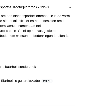
Raadsagenda: Wensen en bedenkingen Startnotitie gesprekskader sporthal Kootwijkerbroek -
19:40
it om een binnensportaccommodatie in de vorm
 steunt dit initiatief en heeft besloten om te
nemers werken samen aan het
/co-creatie. Gelet op het vastgestelde
geboden om wensen en bedenkingen te uiten ten
 haalbaarheidsonderzoek
 Startnotitie gesprekskader
419 KB