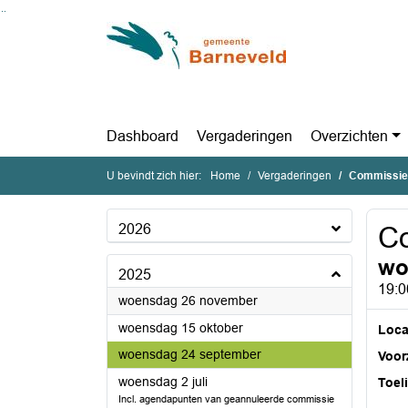
Ga naar de inhoud van deze pagina
Ga naar het zoeken
Ga naar het menu
Dashboard
Vergaderingen
Overzichten
U bevindt zich hier:
Home
Vergaderingen
Commissie
2026
C
wo
2025
19:0
2025
woensdag 26 november
2025
woensdag 15 oktober
Loca
2025
woensdag 24 september
Voorz
2025
woensdag 2 juli
Toel
Incl. agendapunten van geannuleerde commissie