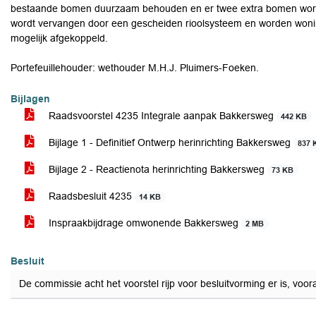
bestaande bomen duurzaam behouden en er twee extra bomen worde
wordt vervangen door een gescheiden rioolsysteem en worden wonin
mogelijk afgekoppeld.
Portefeuillehouder: wethouder M.H.J. Pluimers-Foeken.
Bijlagen
Raadsvoorstel 4235 Integrale aanpak Bakkersweg
442 KB
Bijlage 1 - Definitief Ontwerp herinrichting Bakkersweg
837 
Bijlage 2 - Reactienota herinrichting Bakkersweg
73 KB
Raadsbesluit 4235
14 KB
Inspraakbijdrage omwonende Bakkersweg
2 MB
Besluit
De commissie acht het voorstel rijp voor besluitvorming er is, vo