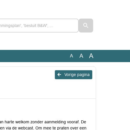
A
A
A
Vorige pagina
van harte welkom zonder aanmelding vooraf. De
ijken via de webcast. Om mee te praten over een