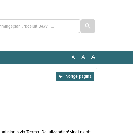
A
A
A
Vorige pagina
aal plaats via Teams. De 'uitzending' vindt plaats