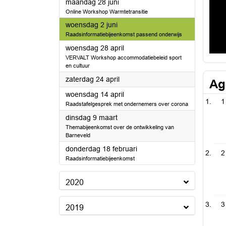
2021
maandag 28 juni
Online Workshop Warmtetransitie
2021
woensdag 2 juni
Raadsinformatiebijeenkomst passend onderwijs
2021
woensdag 28 april
VERVALT Workshop accommodatiebeleid sport
en cultuur
2021
zaterdag 24 april
Ag
2021
woensdag 14 april
1
Raadstafelgesprek met ondernemers over corona
2021
dinsdag 9 maart
Themabijeenkomst over de ontwikkeling van
Barneveld
2021
donderdag 18 februari
2
Raadsinformatiebijeenkomst
2020
3
2019