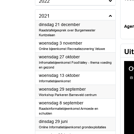
2022
2021
2021
dinsdag 21 december
Age
Raadstafelgesprek over Burgemeester
Kuntzelaan
2021
woensdag 3 november
Online bijeenkomst Recreatiezonering Veluwe
Ui
2021
woensdag 27 oktober
Infromatiebijeenkomst FoodValley - thema voeding
en gezond
2021
woensdag 13 oktober
Informatiebijeenkomst
2021
woensdag 29 september
Workshop Parkeren Barneveld centrum
2021
woensdag 8 september
Raadsinformatiebijeenkomst Armoede en
schulden
2021
dinsdag 29 juni
Online Informatiebijeenkomst grondexploitaties