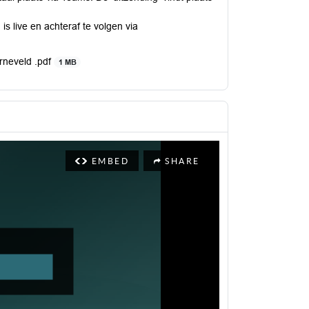
s live en achteraf te volgen via
rneveld .pdf
1 MB