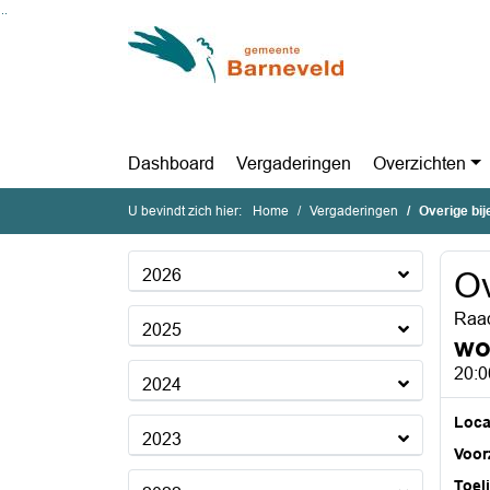
Ga naar de inhoud van deze pagina
Ga naar het zoeken
Ga naar het menu
Dashboard
Vergaderingen
Overzichten
U bevindt zich hier:
Home
Vergaderingen
Overige bi
2026
Ov
Raad
2025
wo
20:0
2024
Loca
2023
Voorz
Toel