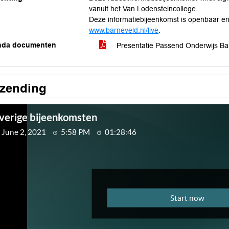
vanuit het Van Lodensteincollege.
Deze informatiebijeenkomst is openbaar en i
www.barneveld.nl/live
.
nda documenten
Presentatie Passend Onderwijs Ba
tzending