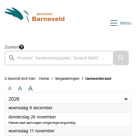
Ga naar de inhoud van deze pagina
Ga naar het zoeken
Ga naar het menu
Menu
Zoeken
U bevindt zich hier:
Home
Vergaderingen
Gemeenteraad
A
A
A
2026
2026
woensdag 9 december
2026
donderdag 26 november
Hamerraad aanvragen omgevingsvergunning
2026
woensdag 11 november