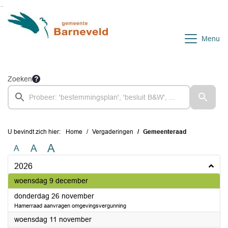
Ga naar de inhoud van deze pagina
Ga naar het zoeken
Ga naar het menu
Menu
Zoeken
U bevindt zich hier:
Home
Vergaderingen
Gemeenteraad
A
A
A
2026
2026
woensdag 9 december
2026
donderdag 26 november
Hamerraad aanvragen omgevingsvergunning
2026
woensdag 11 november