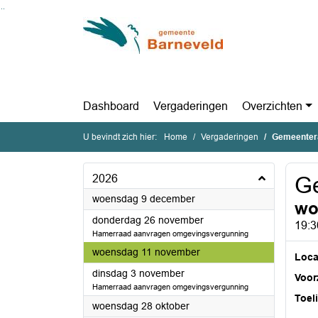
Ga naar de inhoud van deze pagina
Ga naar het zoeken
Ga naar het menu
Dashboard
Vergaderingen
Overzichten
U bevindt zich hier:
Home
Vergaderingen
Gemeenter
2026
G
2026
woensdag 9 december
wo
2026
donderdag 26 november
19:3
Hamerraad aanvragen omgevingsvergunning
2026
woensdag 11 november
Loca
2026
dinsdag 3 november
Voorz
Hamerraad aanvragen omgevingsvergunning
Toel
2026
woensdag 28 oktober