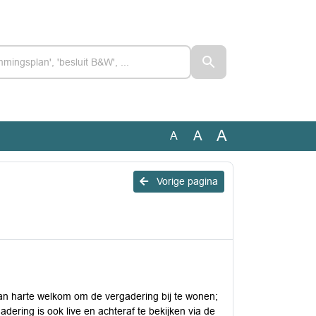
A
A
A
Vorige pagina
van harte welkom om de vergadering bij te wonen;
ering is ook live en achteraf te bekijken via de