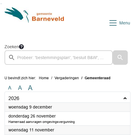
Ga naar de inhoud van deze pagina
Ga naar het zoeken
Ga naar het menu
Menu
Zoeken
U bevindt zich hier:
Home
Vergaderingen
Gemeenteraad
A
A
A
2026
2026
woensdag 9 december
2026
donderdag 26 november
Hamerraad aanvragen omgevingsvergunning
2026
woensdag 11 november