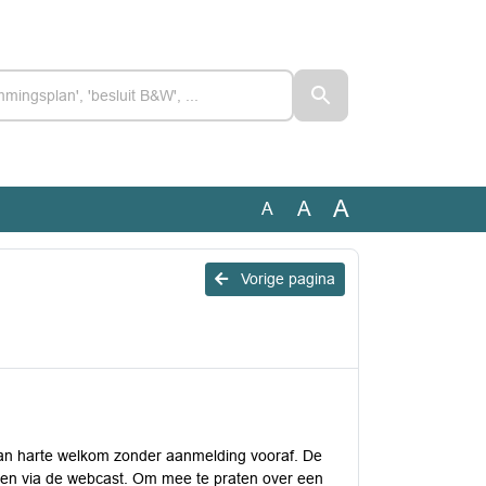
A
A
A
Vorige pagina
van harte welkom zonder aanmelding vooraf. De
ijken via de webcast. Om mee te praten over een