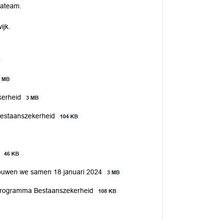
mateam.
ijk.
3 MB
kerheid
3 MB
Bestaanszekerheid
104 KB
d
46 KB
bouwen we samen 18 januari 2024
3 MB
 programma Bestaanszekerheid
108 KB