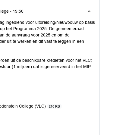
Raadsagenda: Aanvraag uitbreiding nieuwbouw Van Lodenstein College -
19:50
ag ingediend voor uitbreiding/nieuwbouw op basis
ing op het Programma 2025. De gemeenteraad
 van de aanvraag voor 2025 en om de
r uit te werken en dit vast te leggen in een
:
orden uit de beschikbare kredieten voor het VLC;
tuur (1 miljoen) dat is gereserveerd in het MIP
odenstein College (VLC)
210 KB