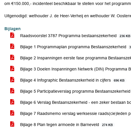
om €150.000,- incidenteel beschikbaar te stellen voor het program
Uitgenodigd: wethouder J. de Heer-Verheij en wethouder W. Oosterw
Bijlagen
Raadsvoorstel 3787 Programma bestaanszekerheid
236 KB
Bijlage 1 Programmaplan programma Bestaanszekerheid
Bijlage 2 Inspanningen eerste fase programma Bestaansze
Bijlage 3 Doelen Inspanningen Netwerk (DIN) Programma 
Bijlage 4 Infographic Bestaanszekerheid in cijfers
696 KB
Bijlage 5 Participatieverslag programma Bestaanszekerhei
Bijlage 6 Verslag Bestaanszekerheid - een zeker bestaan 
Bijlage 7 Raadsmemo verslag werksessie raads(cie)leden
Bijlage 8 Plan tegen armoede in Barneveld
274 KB