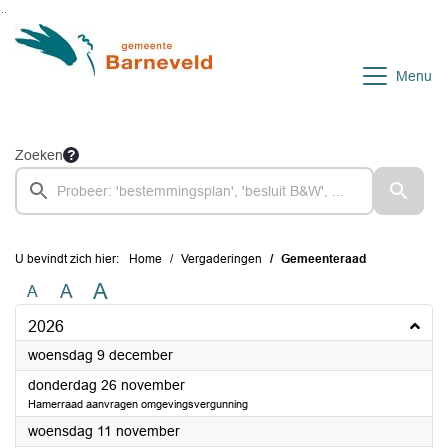
Ga naar de inhoud van deze pagina
Ga naar het zoeken
Ga naar het menu
Menu
Zoeken
U bevindt zich hier:
Home
Vergaderingen
Gemeenteraad
A
A
A
2026
2026
woensdag 9 december
2026
donderdag 26 november
Hamerraad aanvragen omgevingsvergunning
2026
woensdag 11 november